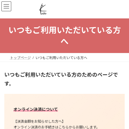
コ
ナ
ン
ビ
テ
ゲ
ン
ー
ツ
シ
いつもご利用いただいている方
へ
ョ
ス
ン
へ
キ
に
ッ
移
プ
動
トップページ
いつもご利用いただいている方へ
いつもご利用いただいている方のためのページで
す。
オンライン決済について
【決済金額をお知らせした方へ】
オンライン決済のお手続きはこちらからお願いします。